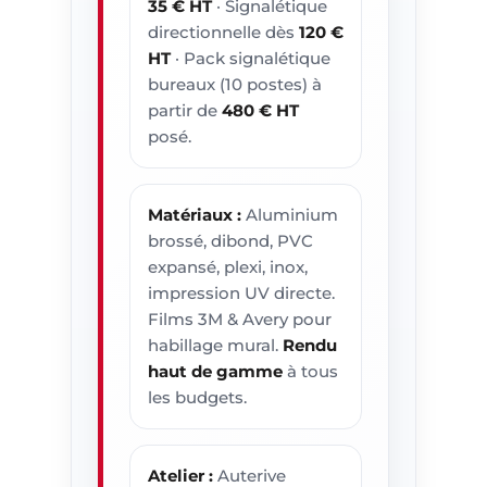
35 € HT
· Signalétique
Dès 45€/m²
directionnelle dès
120 €
HT
HT posé
· Pack signalétique
bureaux (10 postes) à
48–72h
partir de
480 € HT
posé.
Délai fabrication
127 avis
Matériaux :
★ 4.8/5 Google
Aluminium
brossé, dibond, PVC
Multi-sites
expansé, plexi, inox,
impression UV directe.
Pose nationale
Films 3M & Avery pour
habillage mural.
Rendu
haut de gamme
à tous
Devis gratuit
les budgets.
sous 24h
WhatsApp
Atelier :
Auterive