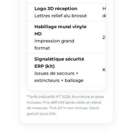
Logo 3D réception
H 200 mm – 
Lettres relief alu brossé
de large
Habillage mural vinyle
HD
2×3 m
Impression grand
format
Signalétique sécurité
ERP (kit)
Kit 20 unités
Issues de secours +
extincteurs + balisage
*Tarifs indicatifs HT 2026, fourniture et pose
incluses. Prix définitif après visite et relevé
de mesures. TVA 20 % non incluse. Devis
gratuit sous 24h.