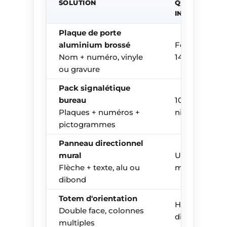
SOLUTION
QUANTITÉ
INDICATIF
Plaque de porte
aluminium brossé
Format A5 –
Nom + numéro, vinyle
148×210 mm
ou gravure
Pack signalétique
bureau
10 portes / 1
Plaques + numéros +
niveau
pictogrammes
Panneau directionnel
mural
Unité 400×15
Flèche + texte, alu ou
mm
dibond
Totem d'orientation
H 1,8 m – 4
Double face, colonnes
directions
multiples