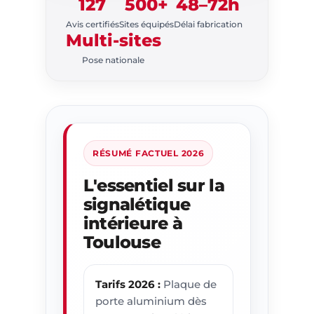
127
500+
48–72h
INTÉRIEURE
TOULOUSE · BUREAU,
Avis certifiés
Sites équipés
Délai fabrication
COMMERCE,
Multi-sites
INDUSTRIE
Pose nationale
Signalétique
Intérieure à
Toulouse
RÉSUMÉ FACTUEL 2026
Wayfinding, plaques de
porte, signalétique
L'essentiel sur la
directionnelle, habillage
signalétique
mural, signalétique de
intérieure à
sécurité. Conception &
Toulouse
pose depuis notre
atelier
d'Auterive (31)
—
installation sur tout le
Tarifs 2026 :
Plaque de
Grand Toulouse.
porte aluminium dès