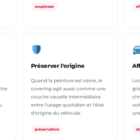
souplesse
e
Préserver l'origine
Af
Quand la peinture est saine, le
Loo
ttre
covering agit aussi comme une
gri
couche visuelle intermédiaire
chr
u
entre l'usage quotidien et l'état
voi
d'origine du véhicule.
une
préservation
st