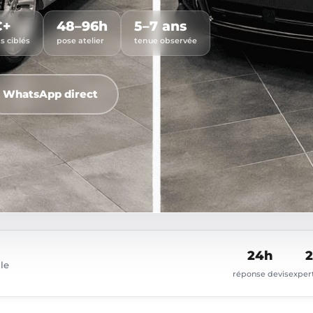
€+
48–96h
5–7 ans
s ciblés
pose atelier
tenue observée
WhatsApp direct
24h
2
gle
réponse devis
expert