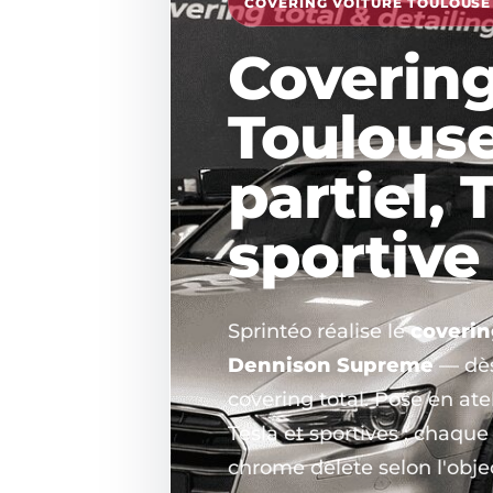
COVERING VOITURE TOULOUSE ·
Covering
Toulouse 
partiel, 
sportive
Sprintéo réalise le
coverin
Dennison Supreme
— dè
covering total. Pose en ate
Tesla et sportives : chaque 
chrome delete selon l'object