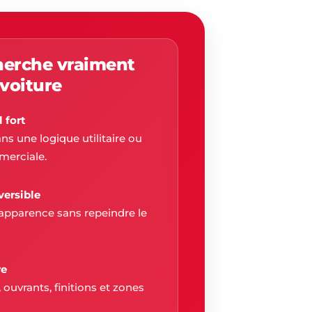
herche vraiment
 voiture
 fort
s une logique utilitaire ou
erciale.
versible
apparence sans repeindre le
re
 ouvrants, finitions et zones