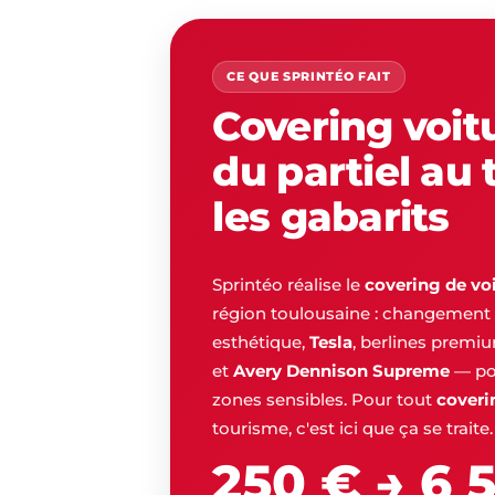
CE QUE SPRINTÉO FAIT
Covering voit
du partiel au 
les gabarits
Sprintéo réalise le
covering de voi
région toulousaine : changement 
esthétique,
Tesla
, berlines premi
et
Avery Dennison Supreme
— pos
zones sensibles. Pour tout
coveri
tourisme, c'est ici que ça se traite.
250 € → 6 