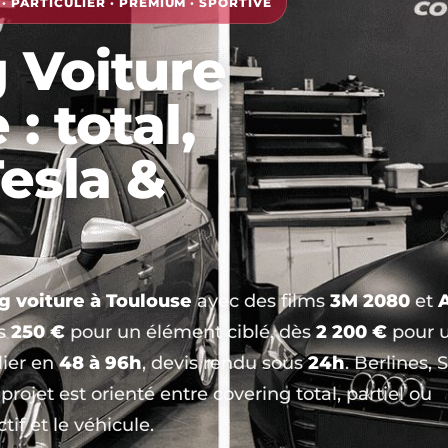
 PARTICULIER · PREMIUM · SPORTIVE
 Voiture
: total,
Tesla &
g voiture à Toulouse
avec des films
3M 2080
et
s
250 €
pour un élément ciblé, dès
2 200 €
pour 
lier en
48 à 96h
, devis rendu sous
24h
. Berlines, 
projet est orienté entre covering total, partiel ou
if et le véhicule.