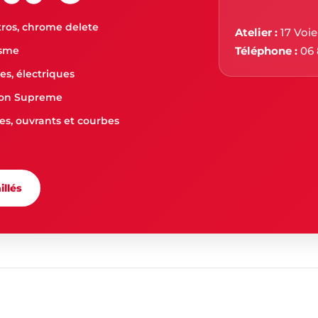
étros, chrome delete
Atelier :
17 Voie
isme
Téléphone :
06 
es, électriques
son Supreme
es, ouvrants et courbes
illés