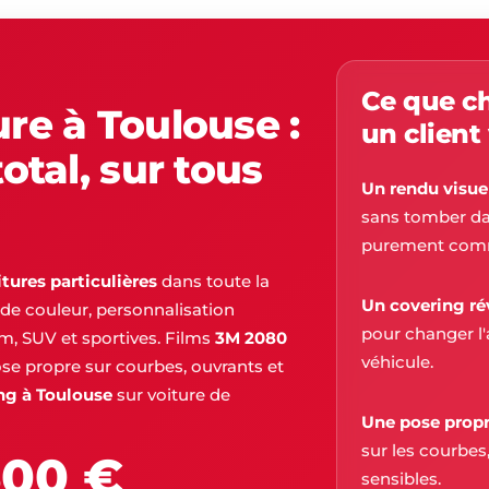
Ce que c
ure à Toulouse :
un client
total, sur tous
Un rendu visuel
sans tomber dan
purement comm
tures particulières
dans toute la
Un covering ré
de couleur, personnalisation
pour changer l'
um, SUV et sportives. Films
3M 2080
véhicule.
e propre sur courbes, ouvrants et
ng à Toulouse
sur voiture de
Une pose prop
sur les courbes,
500 €
sensibles.