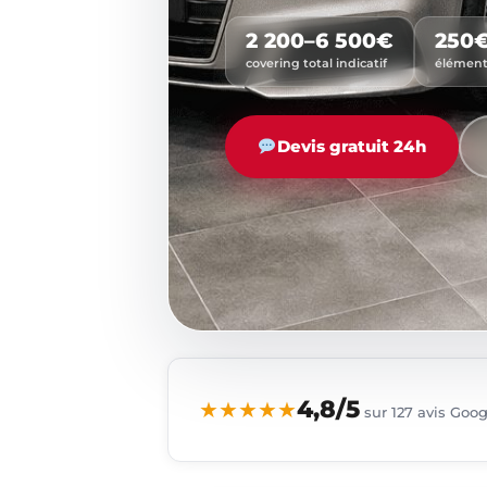
2 200–6 500€
250
covering total indicatif
élément
Devis gratuit 24h
4,8/5
★★★★★
sur 127 avis Goo