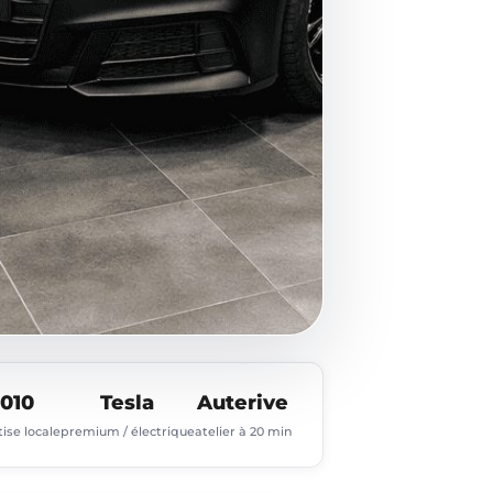
010
Tesla
Auterive
ise locale
premium / électrique
atelier à 20 min