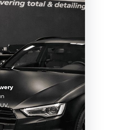
Avery
un
SUV,