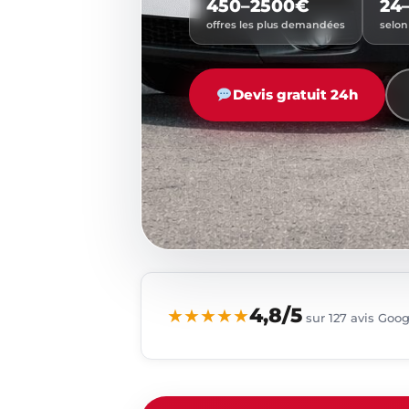
450–2500€
24
offres les plus demandées
selon
Devis gratuit 24h
4,8/5
★★★★★
sur 127 avis Goo