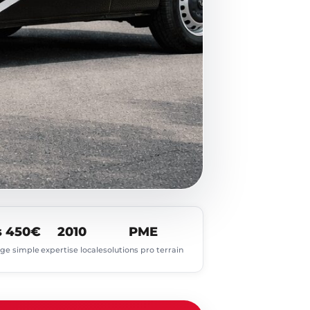
s 450€
2010
PME
age simple
expertise locale
solutions pro terrain