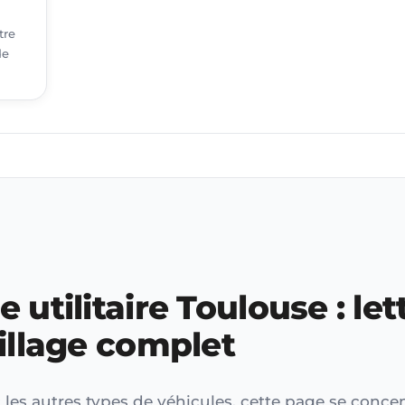
tre
de
utilitaire Toulouse : let
illage complet
 les autres types de véhicules, cette page se concen