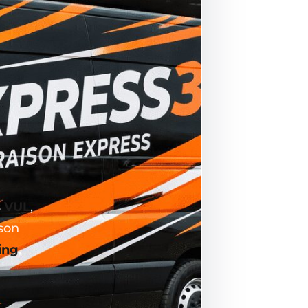
s
VUL
,
ison
ing
,