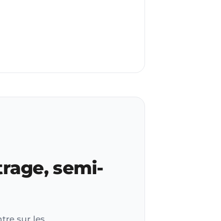
trage, semi-
tre sur les