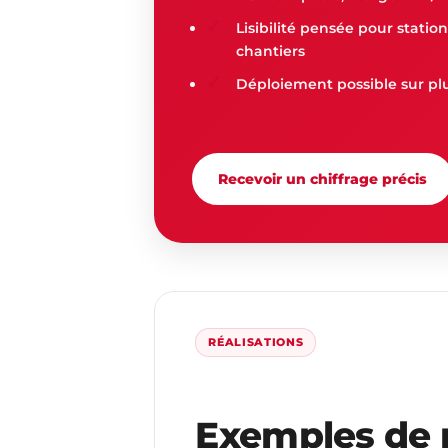
Lisibilité pensée pour statio
chantiers
Déploiement possible sur plu
Recevoir un chiffrage précis
RÉALISATIONS
Exemples de m