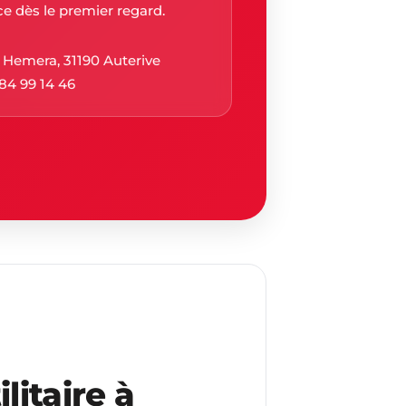
ce dès le premier regard.
 Hemera, 31190 Auterive
84 99 14 46
itaire à