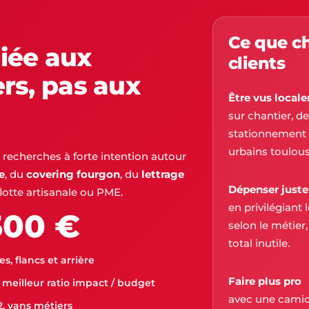
Ce que c
iée aux
clients
ers, pas aux
Être vus local
sur chantier, d
stationnement d
urbains toulous
les recherches à forte intention autour
e
, du
covering fourgon
, du
lettrage
Dépenser juste
flotte artisanale ou PME.
en privilégiant
500 €
selon le métier
total inutile.
s, flancs et arrière
Faire plus pro
 meilleur ratio impact / budget
avec une camio
, vans métiers