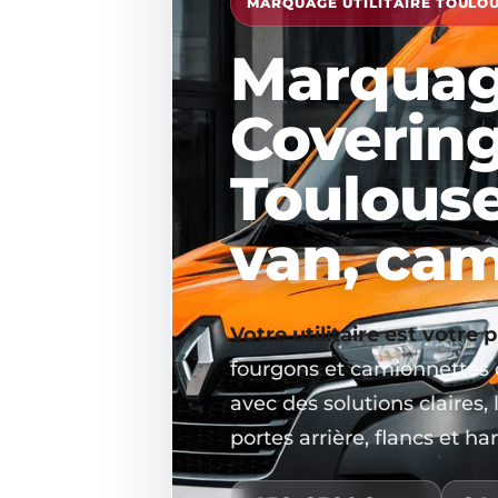
MARQUAGE UTILITAIRE TOULOUS
Marquag
Covering 
Toulouse
van, ca
Votre utilitaire est votre
fourgons et camionnettes d
avec des solutions claires, 
portes arrière, flancs et ha