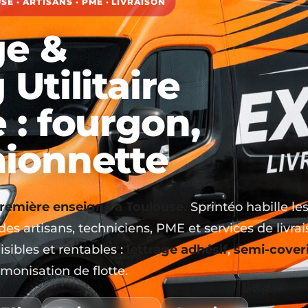
E · ARTISANS · PME · LIVRAISON
e &
Utilitaire
 : fourgon,
mionnette
 première enseigne à Toulouse.
Sprintéo habille le
es artisans, techniciens, PME et services de livra
lisibles et rentables :
lettrage adhésif
,
semi-cover
rmonisation de flotte.