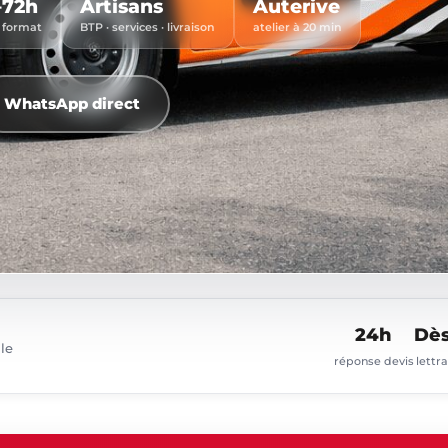
–72h
Artisans
Auterive
 format
BTP · services · livraison
atelier à 20 min
WhatsApp direct
24h
Dè
gle
réponse devis
lettr