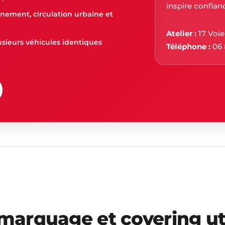
inspire confian
nnement, circulation urbaine et
Atelier :
17 Voie
sieurs véhicules identiques
Téléphone :
06 
arquage et covering util