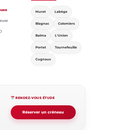
ouse
Muret
Labège
neuse
Blagnac
Colomiers
3D
Balma
L'Union
Portet
Tournefeuille
Cugnaux
RENDEZ-VOUS ÉTUDE
Réserver un créneau