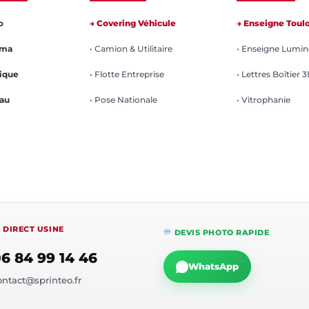
o
→ Covering Véhicule
→ Enseigne Toul
rma
• Camion & Utilitaire
• Enseigne Lumi
ique
• Flotte Entreprise
• Lettres Boîtier 
au
• Pose Nationale
• Vitrophanie
DIRECT USINE
DEVIS PHOTO RAPIDE
6 84 99 14 46
WhatsApp
ontact@sprinteo.fr